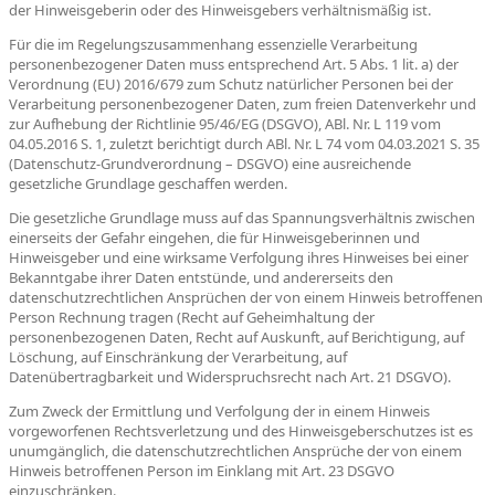
der Hinweisgeberin oder des Hinweisgebers verhältnismäßig ist.
Für die im Regelungszusammenhang essenzielle Verarbeitung
personenbezogener Daten muss entsprechend Art. 5 Abs. 1 lit. a) der
Verordnung (EU) 2016/679 zum Schutz natürlicher Personen bei der
Verarbeitung personenbezogener Daten, zum freien Datenverkehr und
zur Aufhebung der Richtlinie 95/46/EG (DSGVO), ABl. Nr. L 119 vom
04.05.2016 S. 1, zuletzt berichtigt durch ABl. Nr. L 74 vom 04.03.2021 S. 35
(Datenschutz-Grundverordnung – DSGVO) eine ausreichende
gesetzliche Grundlage geschaffen werden.
Die gesetzliche Grundlage muss auf das Spannungsverhältnis zwischen
einerseits der Gefahr eingehen, die für Hinweisgeberinnen und
Hinweisgeber und eine wirksame Verfolgung ihres Hinweises bei einer
Bekanntgabe ihrer Daten entstünde, und andererseits den
datenschutzrechtlichen Ansprüchen der von einem Hinweis betroffenen
Person Rechnung tragen (Recht auf Geheimhaltung der
personenbezogenen Daten, Recht auf Auskunft, auf Berichtigung, auf
Löschung, auf Einschränkung der Verarbeitung, auf
Datenübertragbarkeit und Widerspruchsrecht nach Art. 21 DSGVO).
Zum Zweck der Ermittlung und Verfolgung der in einem Hinweis
vorgeworfenen Rechtsverletzung und des Hinweisgeberschutzes ist es
unumgänglich, die datenschutzrechtlichen Ansprüche der von einem
Hinweis betroffenen Person im Einklang mit Art. 23 DSGVO
einzuschränken.